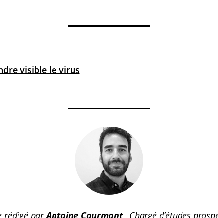
dre visible le virus
le rédigé par
Antoine Courmont
, Chargé d’études prospe