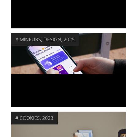
[QUIZZ] WILL YOU BE ABLE TO RECOGNIZE
DARK PATTERNS?
09 January 2026
MINEURS
,
DESIGN
,
2025
[ARTICLE 2/2] UN DESIGN CO-CONSTRUIT
AVEC DES COLLÉGIENS
16 December 2025
COOKIES
,
2023