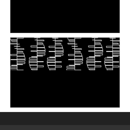
[VIDÉO] RESEARCH@LINC : RÉACTIONS DES
PERSONNES CONCERNÉES À L’EXERCICE DE
LEUR DROIT ...
30 June 2026
TAKING INSPIRATION FROM LIVING
ORGANISMS TO STORE DATA: DNA, A "NEW"
MEDIUM
10 June 2026