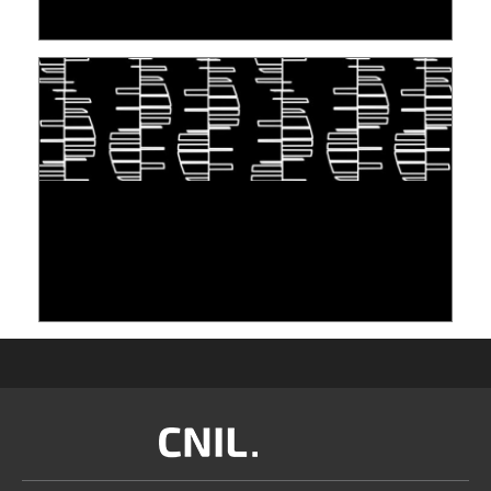
30 juin 2026
S'INSPIRER DU VIVANT POUR STOCKER LES
DONNÉES : L'ADN COMME « NOUVEAU »
SUPPORT
10 juin 2026
Image