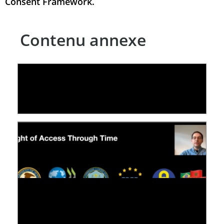
Consent Framework.
Contenu annexe
LE LINC
04 février 2026
[VIDÉO] RESEARCH@LINC : RÉACTIONS DES
PERSONNES CONCERNÉES À L’EXERCICE DE
LEUR DROIT ...