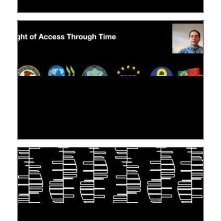
[VIDÉO] RESEARCH@LINC : RÉACTIONS DES
PERSONNES CONCERNÉES À L’EXERCICE DE
LEUR DROIT ...
30 juin 2026
S'INSPIRER DU VIVANT POUR STOCKER LES