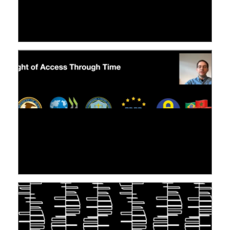
LE LINC
04 février 2026
[VIDÉO] RESEARCH@LINC : RÉACTIONS DES
PERSONNES CONCERNÉES À L’EXERCICE DE
LEUR DROIT ...
30 juin 2026