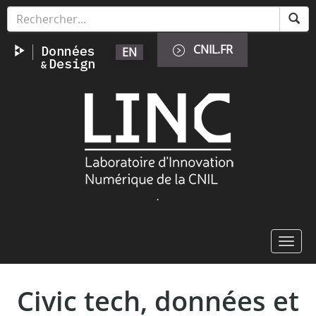
Aller
Panneau de gestion des cookies
au
contenu
CNIL.FR
EN
principal
Image
.
Toggl
navig
Civic tech, données et