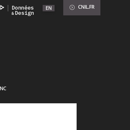
CNIL.FR
EN
INC