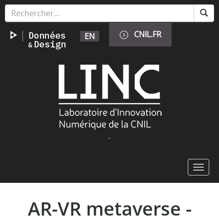
Aller
Panneau de gestion des cookies
au
contenu
CNIL.FR
EN
principal
Image
.
Toggl
navig
AR-VR metaverse -