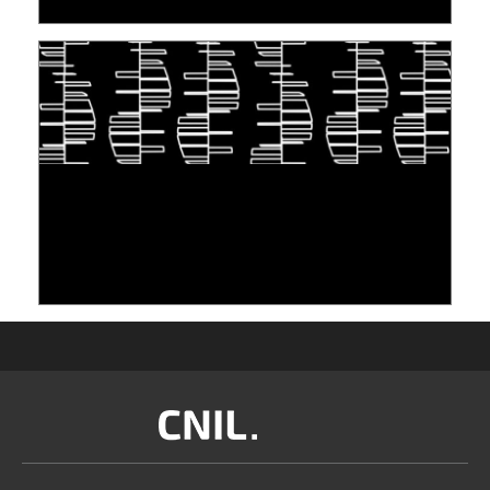
S'INSPIRER DU VIVANT POUR STOCKER LES
DONNÉES : L'ADN COMME « NOUVEAU »
SUPPORT
10 juin 2026
Image