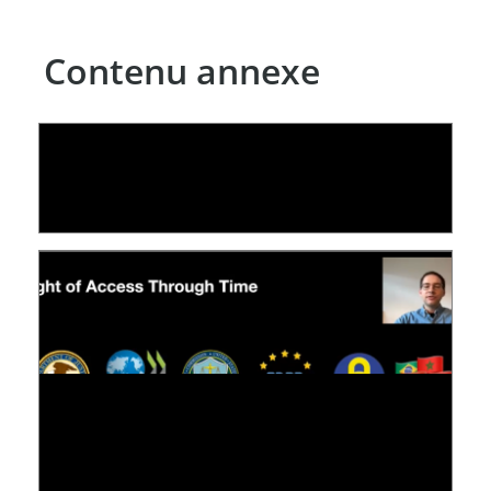
Contenu annexe
LE LINC
04 février 2026
[VIDÉO] RESEARCH@LINC : RÉACTIONS DES
PERSONNES CONCERNÉES À L’EXERCICE DE
LEUR DROIT ...
30 juin 2026