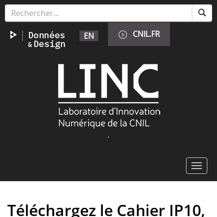
Aller
Panneau de gestion des cookies
au
contenu
CNIL.FR
EN
principal
Image
.
Toggl
navig
Téléchargez le Cahier IP10,