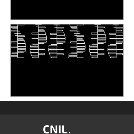
LEUR DROIT ...
30 June 2026
TAKING INSPIRATION FROM LIVING
ORGANISMS TO STORE DATA: DNA, A "NEW"
MEDIUM
10 June 2026
Image