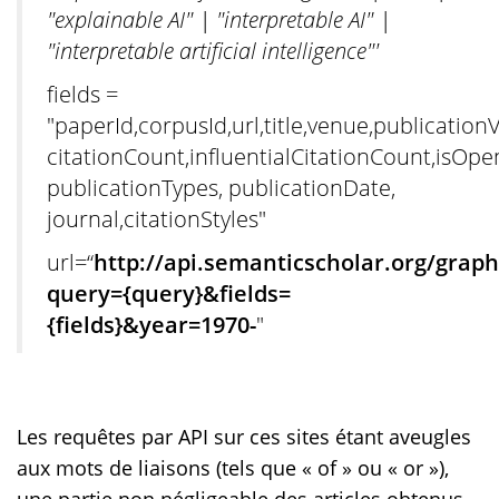
"explainable AI" | "interpretable AI" |
"interpretable artificial intelligence"'
fields =
"paperId,corpusId,url,title,venue,publicatio
citationCount,influentialCitationCount,isOp
publicationTypes, publicationDate,
journal,citationStyles"
url=“
http://api.semanticscholar.org/grap
query={query}&fields=
{fields}&year=1970-
"
Les requêtes par API sur ces sites étant aveugles
aux mots de liaisons (tels que « of » ou « or »),
une partie non négligeable des articles obtenus