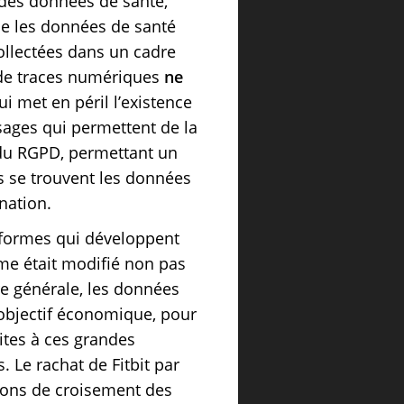
n des données de santé,
ue les données de santé
ollectées dans un cadre
e de traces numériques
ne
ui met en péril l’existence
sages qui permettent de la
 du RGPD, permettant un
 se trouvent les données
nation.
formes qui développent
hme était modifié non pas
re générale, les données
objectif économique, pour
aites à ces grandes
. Le rachat de Fitbit par
isons de croisement des