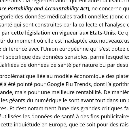
ats-Unis : la réglementation qui encadre l’utilisatio
ce Portability and Accountability Act
), ne concerne q
égorie des données médicales traditionnelles (donc c
anté qui sont construites par la collecte et l’analys
par cette législation en vigueur aux Etats-Unis
. Ce q
artir du moment où elle est inadaptée aux nouveaux u
e différence avec l’Union européenne qui s’est dotée
 spécifique des données sensibles, parmi lesquelles
qualifiées de données de santé par nature ou par desti
 problématique liée au modèle économique des plate
déjà été pointé pour Google Flu Trends, dont l’algorit
rande, mais pour une meilleure rentabilité. De maniè
les géants du numérique le sont avant tout dans un 
ires. Et c’est notamment l’une des grandes critiques f
utilisées les données de santé à des fins publicitaires
de cette inquiétude en Europe, que ce soit pour des ra