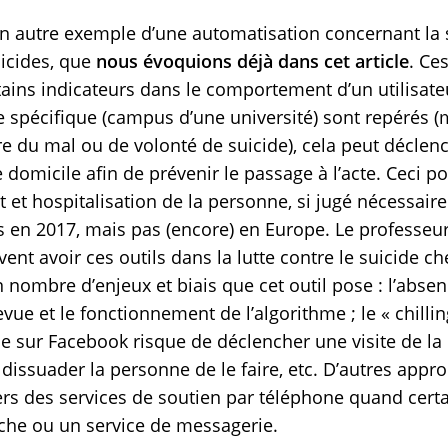
autre exemple d’une automatisation concernant la sa
uicides, que
nous évoquions déjà dans cet article
. Ce
rtains indicateurs dans le comportement d’un utilisat
spécifique (campus d’une université) sont repérés (
re du mal ou de volonté de suicide), cela peut déclenc
e domicile afin de prévenir le passage à l’acte. Ceci po
 et hospitalisation de la personne, si jugé nécessaire
 en 2017, mais pas (encore) en Europe. Le professeur
peuvent avoir ces outils dans la lutte contre le suicide
nombre d’enjeux et biais que cet outil pose : l’abse
vue et le fonctionnement de l’algorithme ; le « chilling
de sur Facebook risque de déclencher une visite de la
t dissuader la personne de le faire, etc. D’autres app
ers des services de soutien par téléphone quand cert
che ou un service de messagerie.