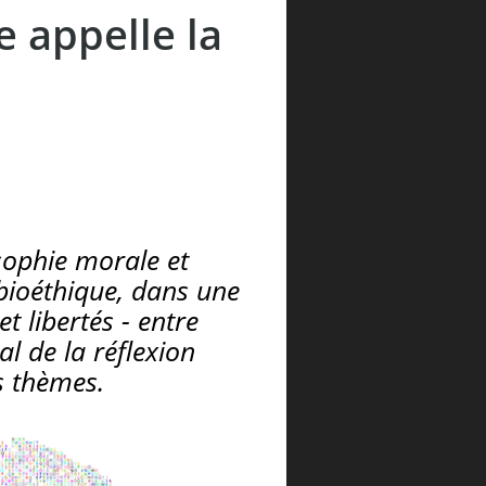
e appelle la
osophie morale et
 bioéthique, dans une
t libertés - entre
tal de la réflexion
ces thèmes.