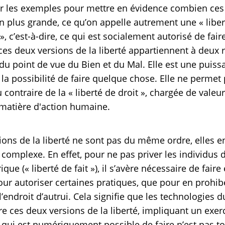
er les exemples pour mettre en évidence combien ces t
 plus grande, ce qu’on appelle autrement une « liberté
 », c’est-à-dire, ce qui est socialement autorisé de fai
ces deux versions de la liberté appartiennent à deux re
e du point de vue du Bien et du Mal. Elle est une puiss
a possibilité de faire quelque chose. Elle ne permet p
contraire de la « liberté de droit », chargée de valeu
matière d'action humaine.
sions de la liberté ne sont pas du même ordre, elles e
 complexe. En effet, pour ne pas priver les individus 
ue (« liberté de fait »), il s’avère nécessaire de faire 
pour autoriser certaines pratiques, que pour en prohib
 l’endroit d’autrui. Cela signifie que les technologie
re ces deux versions de la liberté, impliquant un exerci
ce qui est numériquement possible de faire n’est pas t