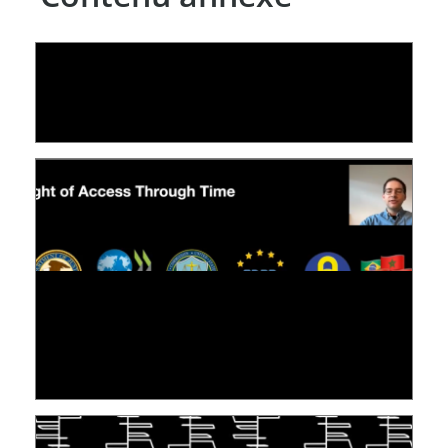
LE LINC
09 July 2026
[VIDÉO] RESEARCH@LINC : RÉACTIONS DES
PERSONNES CONCERNÉES À L’EXERCICE DE
LEUR DROIT ...
30 June 2026