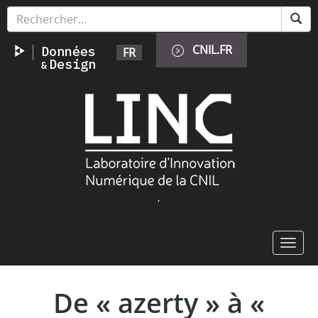
Skip
Cookies management panel
to
main
CNIL.FR
FR
content
Image
.
Toggl
navig
De « azerty » à «