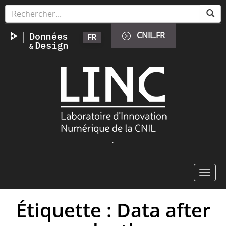
Skip
Cookies management panel
to
main
CNIL.FR
FR
content
Image
.
Toggl
navig
Étiquette : Data after