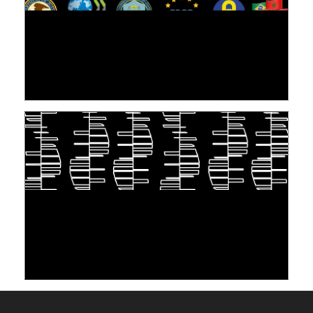
[VIDÉO] RESEARCH@LINC : RÉACTIONS DES
PERSONNES CONCERNÉES À L’EXERCICE DE
LEUR DROIT ...
30 June 2026
TAKING INSPIRATION FROM LIVING
ORGANISMS TO STORE DATA: DNA, A "NEW"
MEDIUM
10 June 2026