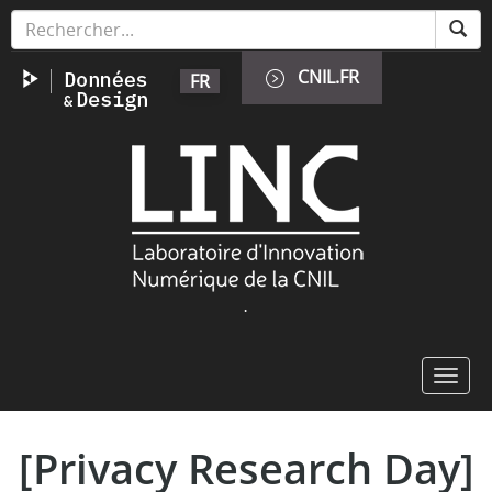
Skip
Cookies management panel
to
main
CNIL.FR
FR
content
Image
.
Toggl
navig
[Privacy Research Day]