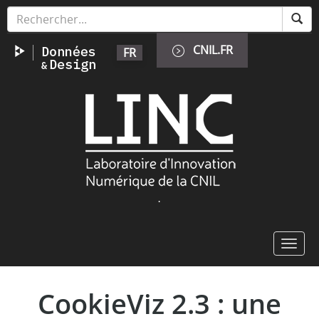
Skip
Cookies management panel
to
main
CNIL.FR
FR
content
Image
.
Toggl
navig
CookieViz 2.3 : une