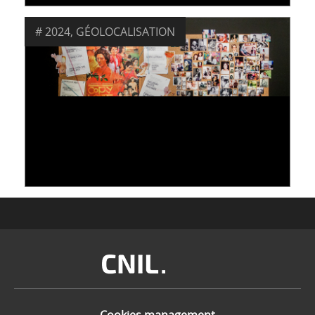
2024
,
GÉOLOCALISATION
LE RENSEIGNEMENT EN SOURCES OUVERTES
: FAIRE LE LIEN ENTRE VOS ACTIVITÉS SUR LE
WEB
05 February 2024
Image