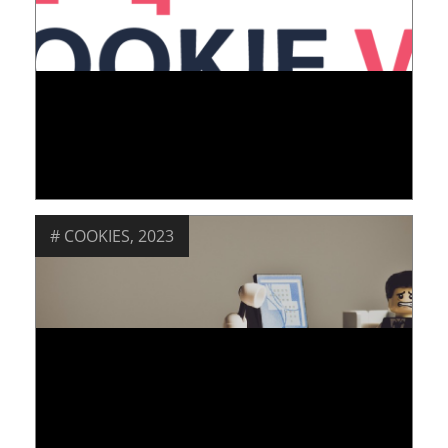
EVALUER LA PROTECTION DE VOTRE
NAVIGATEUR AU MOYEN DE L’EXTENSION
COOKIEVIZ
05 December 2022
COOKIES
,
2023
ETUDE « PROTECTION DES DONNÉES ET
COOKIES, L’ÉCLAIRAGE DES SCIENCES
COMPORTEMENTALES »
13 June 2023