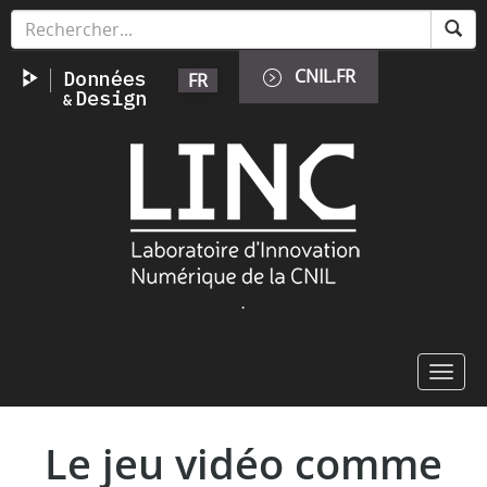
Skip
Cookies management panel
to
main
CNIL.FR
FR
content
Image
.
Toggl
navig
Le jeu vidéo comme