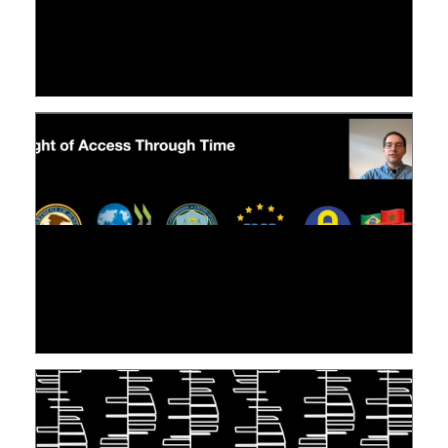
LE LINC
09 July 2026
[VIDÉO] RESEARCH@LINC : RÉACTIONS DES
PERSONNES CONCERNÉES À L’EXERCICE DE
LEUR DROIT ...
30 June 2026